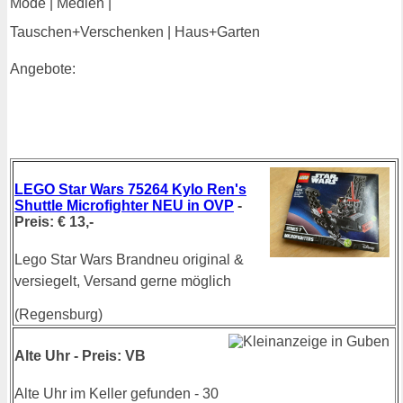
Mode | Medien |
Tauschen+Verschenken | Haus+Garten
Angebote:
LEGO Star Wars 75264 Kylo Ren's
Shuttle Microfighter NEU in OVP
-
Preis: € 13,-
Lego Star Wars Brandneu original &
versiegelt, Versand gerne möglich
(Regensburg)
Alte Uhr - Preis: VB
Alte Uhr im Keller gefunden - 30