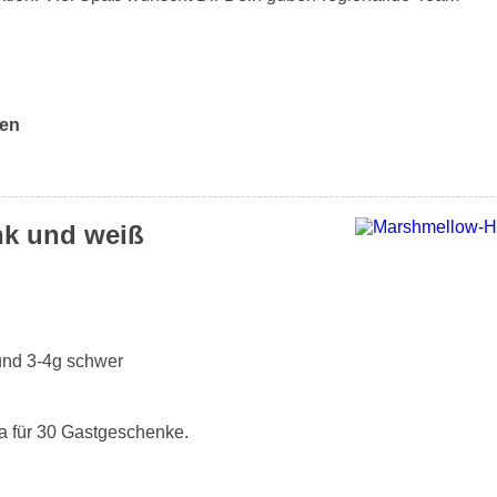
ben
nk und weiß
 und 3-4g schwer
wa für 30 Gastgeschenke.